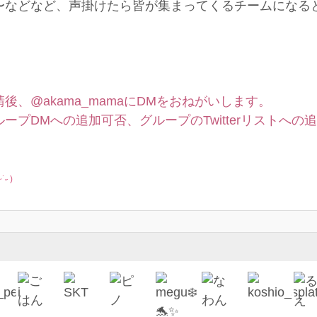
などなど、声掛けたら皆が集まってくるチームになるといい
、@akama_mamaにDMをおねがいします。
ープDMへの追加可否、グループのTwitterリストへ
 )