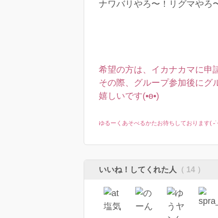
ナワバリやろ〜！リグマやろ〜
希望の方は、イカナカマに申請後
その際、グループ参加後にグル
嬉しいです(•ө•)
ゆるーくあそべるかたお待ちしております( ˶˙ᵕ˙˶
いいね！してくれた人
（ 14 ）