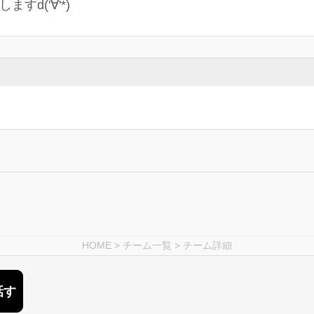
d('∀'*)
HOME
>
チーム一覧
> チーム詳細
話す