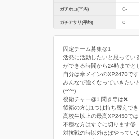
ガチホコ(平均)
C-
ガチアサリ(平均)
C-
固定チーム募集@1
活発に活動したいと思ってい
ができる時間から24時までとし
自分は傘メインのXP2470で
みんなで強くなっていきたい
(*^^*)
後衛チャー@1 聞き専は❌
後衛の方は1つは持ち替えで
高校生以上の最高XP2450で
不穏な方はすぐに切ります😰
対抗戦の時以外ほぼやっていな