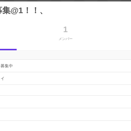
募集@1！！、
1
メンバー
ー募集中
ョイ