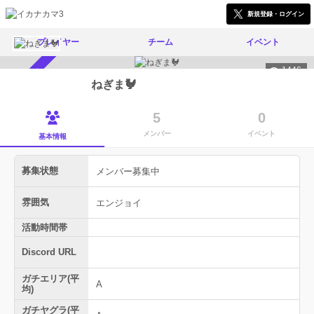
新規登録・ログイン
プレイヤー
チーム
イベント
1446
メンバー募集中
ねぎま🐓
5
0
メンバー
イベント
基本情報
募集状態
メンバー募集中
雰囲気
エンジョイ
活動時間帯
Discord URL
ガチエリア(平
A
均)
ガチヤグラ(平