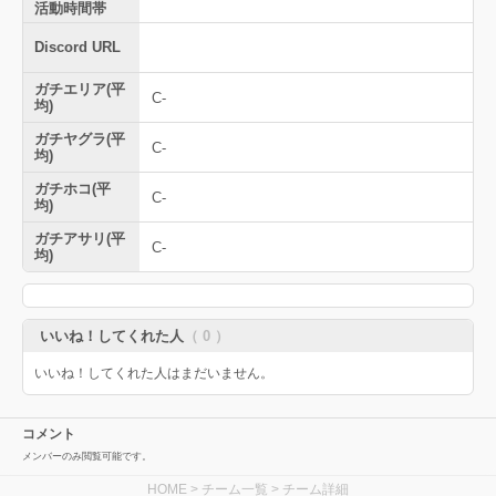
活動時間帯
Discord URL
ガチエリア(平
C-
均)
ガチヤグラ(平
C-
均)
ガチホコ(平
C-
均)
ガチアサリ(平
C-
均)
いいね！してくれた人
（ 0 ）
いいね！してくれた人はまだいません。
コメント
メンバーのみ閲覧可能です。
HOME
>
チーム一覧
> チーム詳細