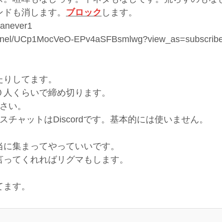
ンドも消します。
ブロック
します
tanever1
annel/UCp1MocVeO-EPv4aSFBsmlwg?view_as=subscribe
たりしてます。
０人くらいで締め切ります。
ださい。
チャットはDiscordです。基本的には使いません。
当に集まってやっていいです。
言ってくれればリグマもします。
てます。