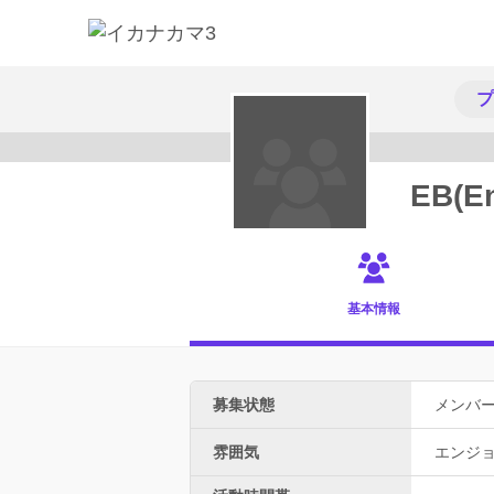
プ
メンバー募集中
EB(En
基本情報
募集状態
メンバ
雰囲気
エンジ