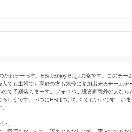
たねデーっす。EBはEnjoy Baguの略です。このチ
会人でも主婦でも高齢の方も気軽に参加出来るチームデ
いので予期落ちまーす。フォロバは投資家意外の人なら
よろしくです。べつにEBはつけなくてもいいです。いま
す。
ーい。
っス。喧嘩もなしっす。下ネタもなしです。荒らすの