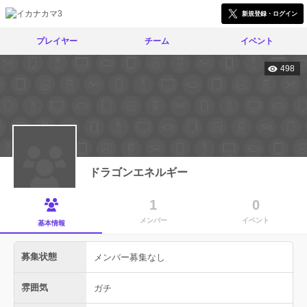
新規登録・ログイン
プレイヤー
チーム
イベント
498
ドラゴンエネルギー
1
0
メンバー
イベント
基本情報
募集状態
メンバー募集なし
雰囲気
ガチ