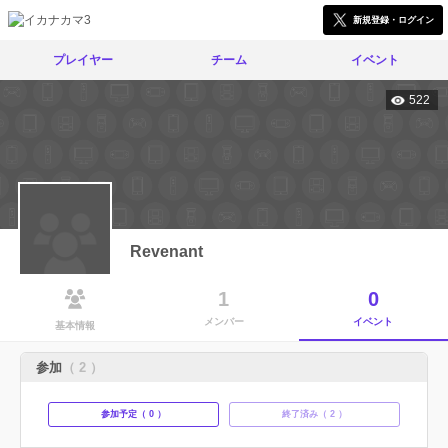
新規登録・ログイン
プレイヤー
チーム
イベント
522
Revenant
1
0
メンバー
イベント
基本情報
参加
（ 2 ）
参加予定（ 0 ）
終了済み（ 2 ）