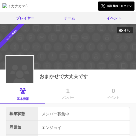
新規登録・ログイン
プレイヤー
チーム
イベント
476
メンバー募集中
おまかせで大丈夫です
1
0
メンバー
イベント
基本情報
募集状態
メンバー募集中
雰囲気
エンジョイ