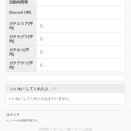
活動時間帯
Discord URL
ガチエリア(平
C-
均)
ガチヤグラ(平
C-
均)
ガチホコ(平
C-
均)
ガチアサリ(平
C-
均)
いいね！してくれた人
（ 0 ）
いいね！してくれた人はまだいません。
コメント
メンバーのみ閲覧可能です。
HOME
>
チーム一覧
> チーム詳細