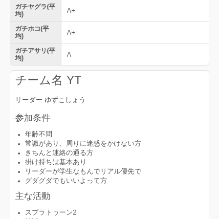
ガチヤグラ(平
A+
均)
ガチホコ(平
A+
均)
ガチアサリ(平
A
均)
チーム名 YT
リーダー ゆずこしょう
参加条件
​​​​​年齢不問
常識があり、周りに迷惑をかけない方
きちんと連絡の通る方
掛け持ちは基本あり
リーダーが学生なもんでリアル優先で
グダグダでもいいよって方
主な活動
スプラトゥーン2