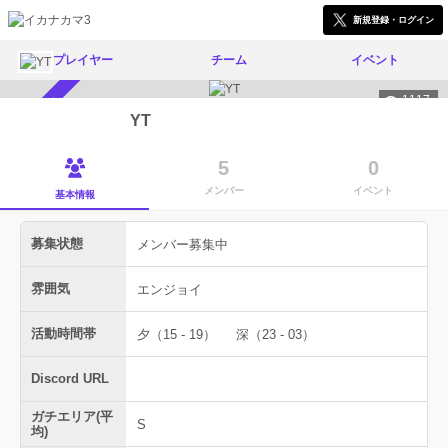
新規登録・ログイン
プレイヤー
チーム
イベント
1117
メンバー募集中
YT
5
0
メンバー
イベント
基本情報
募集状態
メンバー募集中
雰囲気
エンジョイ
活動時間帯
夕（15 - 19）
深（23 - 03）
Discord URL
ガチエリア(平
S
均)