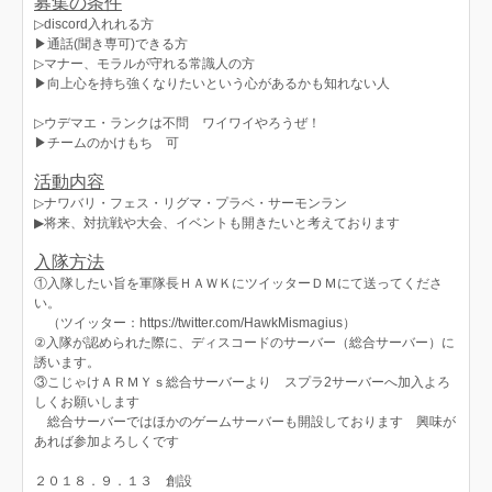
募集の条件
▷discord入れれる方
▶︎通話(聞き専可)できる方
▷マナー、モラルが守れる常識人の方
▶向上心を持ち強くなりたいという心があるかも知れない人
▷ウデマエ・ランクは不問 ワイワイやろうぜ！
▶チームのかけもち 可
活動内容
▷ナワバリ・フェス・リグマ・プラベ・サーモンラン
▶︎将来、対抗戦や大会、イベントも開きたいと考えております
入隊方法
①入隊したい旨を軍隊長ＨＡＷＫにツイッターＤＭにて送ってくださ
い。
（ツイッター：https://twitter.com/HawkMismagius）
②入隊が認められた際に、ディスコードのサーバー（総合サーバー）に
誘います。
③こじゃけＡＲＭＹｓ総合サーバーより スプラ2サーバーへ加入よろ
しくお願いします
総合サーバーではほかのゲームサーバーも開設しております 興味が
あれば参加よろしくです
２０１８．９．１３ 創設