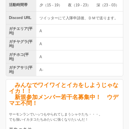
活動時間帯
夕（15 - 19）
夜（19 - 23）
深（23 - 03）
Discord URL
ツイッターにて入隊申請後、ＤＭで送ります。
ガチエリア(平
A
均)
ガチヤグラ(平
A
均)
ガチホコ(平
A
均)
ガチアサリ(平
A-
均)
みんなでワイワイとイカをしようじゃな
イカ！！
新規参加メンバー若干名募集中！ ウデ
マエ不問！
サーモンランでいっつもやられてしまうシャケたち・・・。
でも強いイカタコたちみたいに強くなりたいんだ！