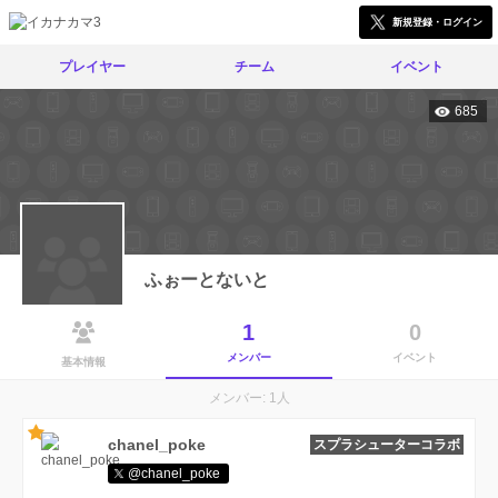
新規登録・ログイン
プレイヤー
チーム
イベント
685
ふぉーとないと
1
0
メンバー
イベント
基本情報
メンバー: 1人
chanel_poke
スプラシューターコラボ
@chanel_poke