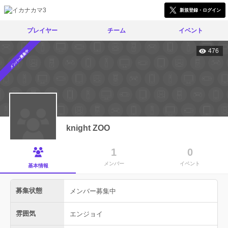
新規登録・ログイン
プレイヤー
チーム
イベント
476
メンバー募集中
knight ZOO
1
0
メンバー
イベント
基本情報
募集状態
メンバー募集中
雰囲気
エンジョイ