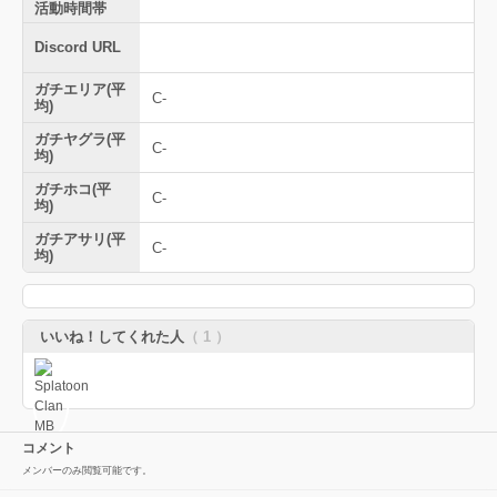
活動時間帯
Discord URL
ガチエリア(平
C-
均)
ガチヤグラ(平
C-
均)
ガチホコ(平
C-
均)
ガチアサリ(平
C-
均)
いいね！してくれた人
（ 1 ）
コメント
メンバーのみ閲覧可能です。