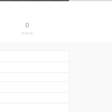
0
イベント