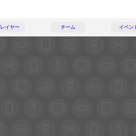
レイヤー
チーム
イベン