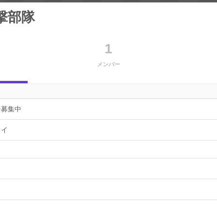
撃部隊
1
メンバー
ー募集中
ョイ