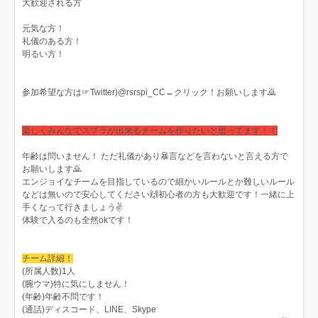
大歓迎される方
元気な方！
礼儀のある方！
明るい方！
参加希望な方は☞Twitter)@rsrspi_CC←クリック！お願いします🙇
楽しくみんなでスプラが出来るチームを作りたいと思ってます！！
年齢は問いません！ ただ礼儀があり暴言などを言わないと言える方で
お願いします🙇
エンジョイなチームを目指しているので細かいルールとか難しいルール
などは無いので安心してください🙌初心者の方も大歓迎です！一緒に上
手くなって行きましょう✌️
体験で入るのも全然okです！
チーム詳細！
(所属人数)1人
(腕ウマ)特に気にしません！
(年齢)年齢不問です！
(通話)ディスコード、LINE、Skype