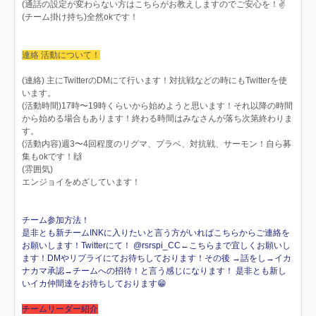
(通話の設定が変わらない方はこちらがお教えしますのでご安心を！✌️
(チーム掛け持ち)全然okです！
連絡 活動について！
(連絡) 主にTwitterのDMにて行います！対抗戦などの時にもTwitterを使
います。
(活動時間)17時〜19時くらいから始めようと思います！それ以降の時間
から始める場合もあります！終わる時間はみなさんが落ち次第終わりま
す。
(活動内容)週3〜4回程度のリグマ、プラベ、対抗戦、サーモン！自ら募
集もokです！🙌
(雰囲気)
エンジョイをめざしています！
チーム参加方法！
是非とも新チームINKに入りたいと言う方がいればこちらからご連絡を
お願いします！Twitterにて！ @rsrspi_CC←こちらまで宜しくお願いし
ます！DMやリプライにてお待ちしております！その後 →話をし→イカ
ナカマ承認→チームへの招待！と言う感じになります！ 是非とも新し
いイカ仲間達をお待ちしております😁
チームリーダー紹介