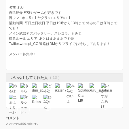
名前 れい
自己紹介 FPSやゲームが好きです！
腕ウマ ホコS＋1 ヤグラs＋エリアs＋1
活動時間 平日土日祝日 平日は19時から13時まで 休みの日は何時まで
でも！
メイン武器✳ スパッタリー、スシコラ、もみじ
得意ルール エリア あとはまあまあです😅
Twitter→rsrspi_CC 連絡はDMかリプライでお待ちしております！
メンバー募集中！
いいね！してくれた人
（ 13 ）
コメント
メンバーのみ閲覧可能です。