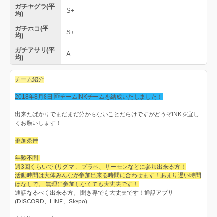
ガチヤグラ(平
S+
均)
ガチホコ(平
S+
均)
ガチアサリ(平
A
均)
チーム紹介
2018年8月8日 🆕チームINKチームを結成いたしました！
出来たばかりでまだまだ分からないことだらけですがどうぞINKを宜し
くお願いします！
参加条件
年齢不問
週3回くらいで (リグマ 、プラベ、サーモンなどに参加出来る方！
活動時間は大体みんなが参加出来る時間に合わせます！あまり遅い時間
はなしで。 無理に参加しなくても大丈夫です！
通話なるべく出来る方。 聞き専でも大丈夫です！通話アプリ
(DISCORD、LINE、Skype)