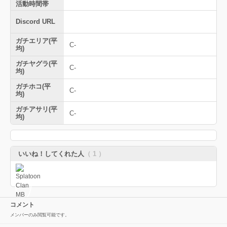
活動時間帯
Discord URL
ガチエリア(平
C-
均)
ガチヤグラ(平
C-
均)
ガチホコ(平
C-
均)
ガチアサリ(平
C-
均)
いいね！してくれた人
（ 1 ）
コメント
メンバーのみ閲覧可能です。