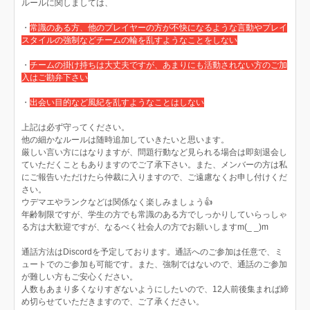
ルールに関しましては、
・
常識のある方、他のプレイヤーの方が不快になるような言動やプレイ
スタイルの強制などチームの輪を乱すようなことをしない
・
チームの掛け持ちは大丈夫ですが、あまりにも活動されない方のご加
入はご勘弁下さい
・
出会い目的など風紀を乱すようなことはしない
上記は必ず守ってください。
他の細かなルールは随時追加していきたいと思います。
厳しい言い方にはなりますが、問題行動など見られる場合は即刻退会し
ていただくこともありますのでご了承下さい。また、メンバーの方は私
にご報告いただけたら仲裁に入りますので、ご遠慮なくお申し付けくだ
さい。
ウデマエやランクなどは関係なく楽しみましょう👍
年齢制限ですが、学生の方でも常識のある方でしっかりしていらっしゃ
る方は大歓迎ですが、なるべく社会人の方でお願いしますm(_ _)m
通話方法はDiscordを予定しております。通話へのご参加は任意で、ミ
ュートでのご参加も可能です。また、強制ではないので、通話のご参加
が難しい方もご安心ください。
人数もあまり多くなりすぎないようにしたいので、12人前後集まれば締
め切らせていただきますので、ご了承ください。