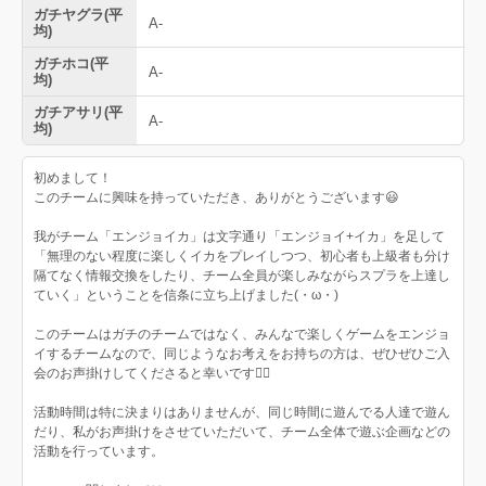
ガチヤグラ(平
A-
均)
ガチホコ(平
A-
均)
ガチアサリ(平
A-
均)
初めまして！
このチームに興味を持っていただき、ありがとうございます😃
我がチーム「エンジョイカ」は文字通り「エンジョイ+イカ」を足して
「無理のない程度に楽しくイカをプレイしつつ、初心者も上級者も分け
隔てなく情報交換をしたり、チーム全員が楽しみながらスプラを上達し
ていく」ということを信条に立ち上げました(・ω・)
このチームはガチのチームではなく、みんなで楽しくゲームをエンジョ
イするチームなので、同じようなお考えをお持ちの方は、ぜひぜひご入
会のお声掛けしてくださると幸いです🙇‍♂️
活動時間は特に決まりはありませんが、同じ時間に遊んでる人達で遊ん
だり、私がお声掛けをさせていただいて、チーム全体で遊ぶ企画などの
活動を行っています。