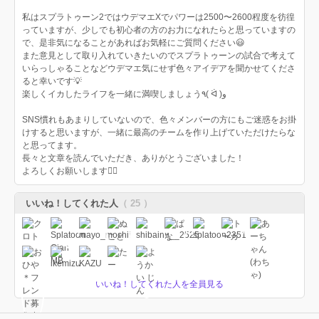
私はスプラトゥーン2ではウデマエXでパワーは2500〜2600程度を彷徨
っていますが、少しでも初心者の方のお力になれたらと思っていますの
で、是非気になることがあればお気軽にご質問ください😃
また意見として取り入れていきたいのでスプラトゥーンの試合で考えて
いらっしゃることなどウデマエ気にせず色々アイデアを聞かせてくださ
ると幸いです💡
楽しくイカしたライフを一緒に満喫しましょう٩( ᐛ )و
SNS慣れもあまりしていないので、色々メンバーの方にもご迷惑をお掛
けすると思いますが、一緒に最高のチームを作り上げていただけたらな
と思ってます。
長々と文章を読んでいただき、ありがとうございました！
よろしくお願いします🙇‍♂️
いいね！してくれた人
（ 25 ）
いいね！してくれた人を全員見る