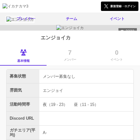
新規登録・ログイン
プレイヤー
チーム
イベント
2333
エンジョイカ
7
0
メンバー
イベント
基本情報
募集状態
メンバー募集なし
雰囲気
エンジョイ
活動時間帯
夜（19 - 23）
昼（11 - 15）
Discord URL
ガチエリア(平
A-
均)