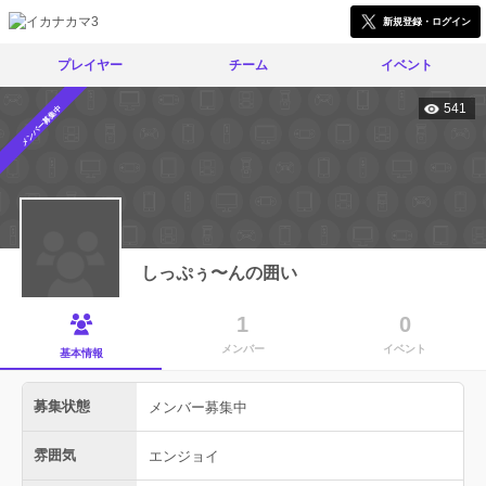
新規登録・ログイン
プレイヤー
チーム
イベント
541
メンバー募集中
しっぷぅ〜んの囲い
1
0
メンバー
イベント
基本情報
募集状態
メンバー募集中
雰囲気
エンジョイ