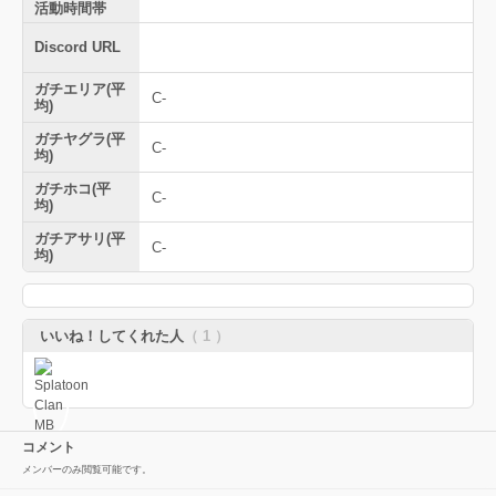
活動時間帯
Discord URL
ガチエリア(平
C-
均)
ガチヤグラ(平
C-
均)
ガチホコ(平
C-
均)
ガチアサリ(平
C-
均)
いいね！してくれた人
（ 1 ）
コメント
メンバーのみ閲覧可能です。