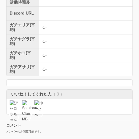
活動時間帯
Discord URL
ガチエリア(平
C-
均)
ガチヤグラ(平
C-
均)
ガチホコ(平
C-
均)
ガチアサリ(平
C-
均)
いいね！してくれた人
（ 3 ）
コメント
メンバーのみ閲覧可能です。