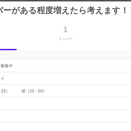
バーがある程度増えたら考えます！
1
メンバー
ー募集中
ョイ
 23）
深（23 - 03）