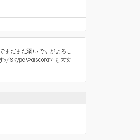
でまだまだ弱いですがよろし
ypeやdiscordでも大丈