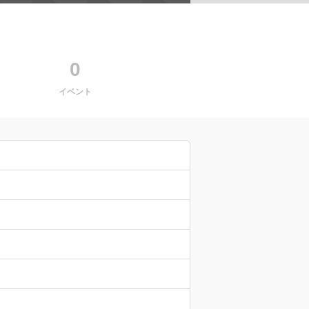
0
イベント