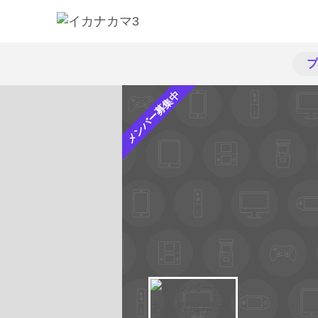
プ
メンバー募集中