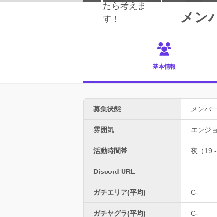
メン
基本情報
募集状態
メンバ
雰囲気
エンジ
活動時間帯
夜（19 -
Discord URL
ガチエリア(平均)
C-
ガチヤグラ(平均)
C-