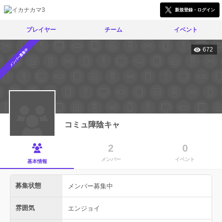
新規登録・ログイン
プレイヤー
チーム
イベント
672
メンバー募集中
コミュ障陰キャ
2
0
メンバー
イベント
基本情報
募集状態
メンバー募集中
雰囲気
エンジョイ