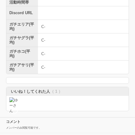
活動時間帯
Discord URL
ガチエリア(平
C-
均)
ガチヤグラ(平
C-
均)
ガチホコ(平
C-
均)
ガチアサリ(平
C-
均)
いいね！してくれた人
（ 1 ）
コメント
メンバーのみ閲覧可能です。