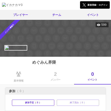
新規登録・ログイン
プレイヤー
チーム
イベント
599
メンバー募集中
めぐみん界隈
2
0
メンバー
イベント
基本情報
参加
（ 0 ）
参加予定（ 0 ）
終了済み（ 0 ）