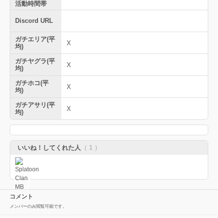
活動時間帯
Discord URL
ガチエリア(平
X
均)
ガチヤグラ(平
X
均)
ガチホコ(平
X
均)
ガチアサリ(平
X
均)
いいね！してくれた人
（ 1 ）
コメント
メンバーのみ閲覧可能です。