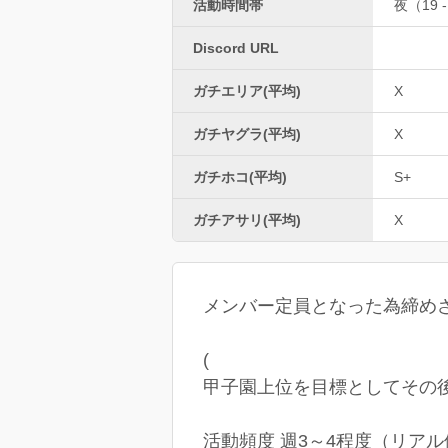
活動時間帯
夜（19 -
Discord URL
ガチエリア(平均)
X
ガチヤグラ(平均)
X
ガチホコ(平均)
S+
ガチアサリ(平均)
X
メンバー定員となった為締め
(
甲子園上位を目標としてその後
活動頻度 週3～4程度（リア