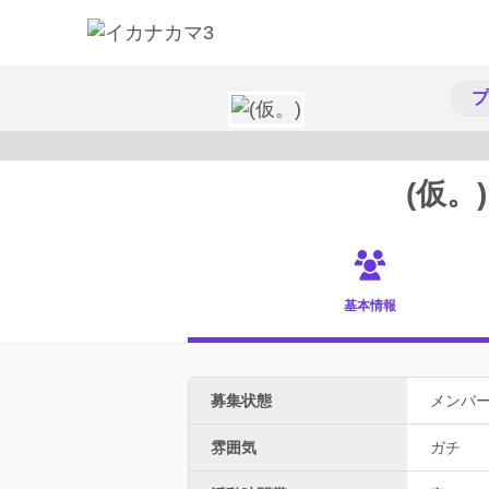
プ
(仮。)
基本情報
募集状態
メンバ
雰囲気
ガチ