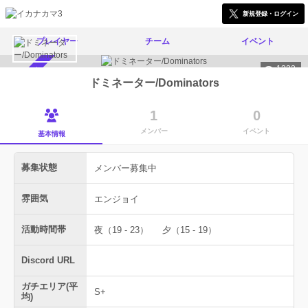
新規登録・ログイン
プレイヤー
チーム
イベント
1332
メンバー募集中
ドミネーター/Dominators
1
0
メンバー
イベント
基本情報
募集状態
メンバー募集中
雰囲気
エンジョイ
活動時間帯
夜（19 - 23）
夕（15 - 19）
Discord URL
ガチエリア(平
S+
均)