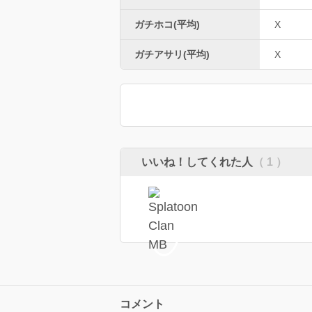
ガチホコ(平均)
X
ガチアサリ(平均)
X
いいね！してくれた人
（ 1 ）
コメント