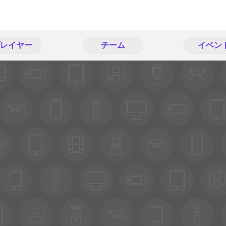
レイヤー
チーム
イベン