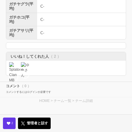
ガチヤグラ(平
C-
均)
ガチホコ(平
C-
均)
ガチアサリ(平
C-
均)
いいね！してくれた人
（ 2 ）
コメント
（ 0 ）
コメントするにはログインが必要です
HOME
>
チーム一覧
> チーム詳細
管理者と話す
2