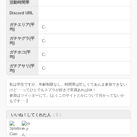
活動時間帯
Discord URL
ガチエリア(平
C-
均)
ガチヤグラ(平
C-
均)
ガチホコ(平
C-
均)
ガチアサリ(平
C-
均)
私は学生ですが、年齢制限なし、時間帯は忙しくてあんま参加できない
けど･･･ってひとでもスプラが好きで常識あればok！
参加はツイッターにて。(よくこのサイトとかについて分かってないか
もです･･･】
いいね！してくれた人
（ 2 ）