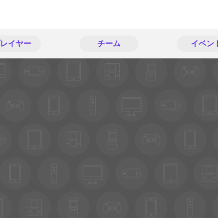
レイヤー
チーム
イベン