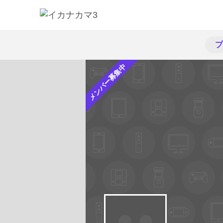
プ
メンバー募集中