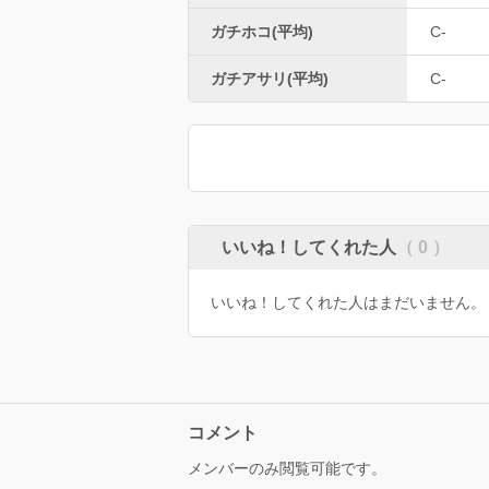
ガチホコ(平均)
C-
ガチアサリ(平均)
C-
いいね！してくれた人
（ 0 ）
いいね！してくれた人はまだいません。
コメント
メンバーのみ閲覧可能です。