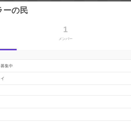
ラーの民
1
メンバー
ー募集中
ョイ