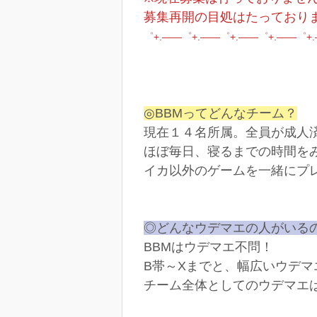
募集再開の目処はたっており
゜+.――゜+.――゜+.――゜+.――゜+
◎BBMってどんなチーム？
現在１４名所属。全員が成人
ほぼ毎日、寝るまでの時間を
イカ以外のゲームを一緒にプ
◎どんなウデマエの人がいる
BBMはウデマエ不問！
B帯～Xまでと、幅広いウデマ
チーム全体としてのウデマエ