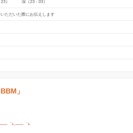
 23）
深（23 - 03）
請いただいた際にお伝えします
BBM」
.――゜+.――゜+
ん。