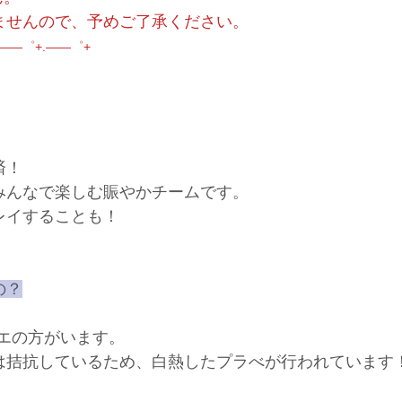
ませんので、予めご了承ください。
.――゜+.――゜+
済！
みんなで楽しむ賑やかチームです。
レイすることも！
の？
エの方がいます。
は拮抗しているため、白熱したプラべが行われています