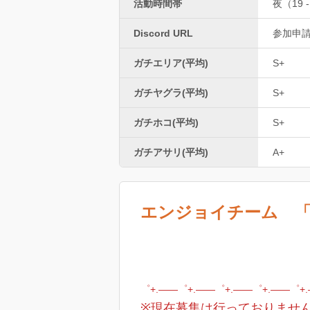
活動時間帯
夜（19 -
Discord URL
参加申
ガチエリア(平均)
S+
ガチヤグラ(平均)
S+
ガチホコ(平均)
S+
ガチアサリ(平均)
A+
エンジョイチーム 「
゜+.――゜+.――゜+.――゜+.――゜+
※現在募集は行っておりませ