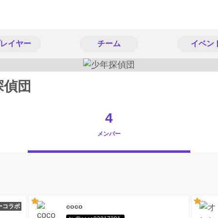
レイヤー
チーム
イベン
探偵団
4
メンバー
coco
ーコラボ