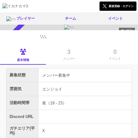
新規登録・ログイン
プレイヤー
チーム
イベント
855
メンバー募集中
∵∴
3
0
メンバー
イベント
基本情報
募集状態
メンバー募集中
雰囲気
エンジョイ
活動時間帯
夜（19 - 23）
Discord URL
ガチエリア(平
X
均)