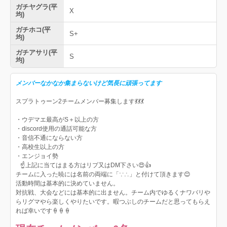
ガチヤグラ(平
X
均)
ガチホコ(平
S+
均)
ガチアサリ(平
S
均)
メンバーなかなか集まらないけど気長に頑張ってます
スプラトゥーン2チームメンバー募集します💃💃💃
・ウデマエ最高がS＋以上の方
・discord使用の通話可能な方
・音信不通にならない方
・高校生以上の方
・エンジョイ勢
☝上記に当てはまる方はリプ又はDM下さい😍👍
チームに入った暁には名前の両端に「∵∴」と付けて頂きます😊
活動時間は基本的に決めていません。
対抗戦、大会などには基本的に出ません。チーム内でゆるくナワバリや
らリグマやら楽しくやりたいです。暇つぶしのチームだと思ってもらえ
れば幸いです🍦🍦🍦