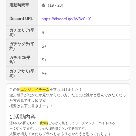
活動時間帯
夜（19 - 23）
Discord URL
https://discord.gg/AV3xCUY
ガチエリア(平
S
均)
ガチヤグラ(平
S+
均)
ガチホコ(平
S+
均)
ガチアサリ(平
A+
均)
この度
エンジョイチーム
を立ち上げました！
遊ぶ相手がなかなか見つからない方、たまには誰かと遊んでみたくなっ
た方必見ですよ(о´∀`о)
概要は以下に書きまーす！！
1.活動内容
週4から5回ぐらい、
夜9時
ごろから集まってリーグマッチ、バイトゆるーーー
ーくやってます。だいたい2時間ぐらいで解散です。
人数が増えて来たらプラベもゆるりとやろうと思っております