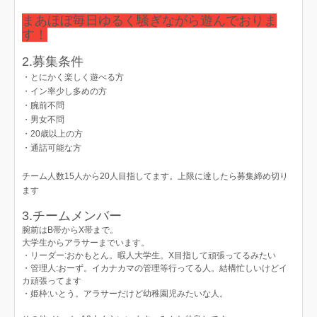
まあほぼ毎日ゆるく騒ぎながら遊んでおりま
す！
2.募集条件
・とにかく楽しく遊べる方
・イン率少し多めの方
・腕前不問
・男女不問
・20歳以上の方
・通話可能な方
チーム人数15人から20人目指してます。上限に達したら募集締め切り
ます
3.チームメンバー
腕前はB帯からX帯まで。
大学生からアラサーまでいます。
・リーダー:おかもとん。暇人大学生。X目指して頑張ってるみたい
・管理人:おーず。イカナカマの管理等行ってる人。結構忙しいけどイ
カ頑張ってます
・姫枠:いとう。アラサーだけど幼稚園児みたいな人。