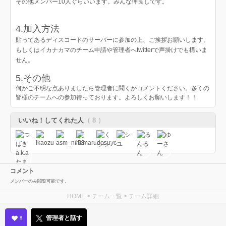
その他メンバー10人ぐらいいます。みんな仲良しです。
4.加入方法
貼ってあるディスコードのサーバーに参加の上、ご挨拶お願いします。
もしくはイカナカマのチーム申請や管理者へtwitterで声掛けでも構いま
せん。
5.その他
何かご不明な点ありましたら管理者に聞くかコメントください。多くの
皆様のチームへの参加待っております。よろしくお願いします！！
いいね！してくれた人
（ 8 ）
コメント
メンバーのみ閲覧可能です。
HOME
>
チーム一覧
> チーム詳細
管理者と話す
8