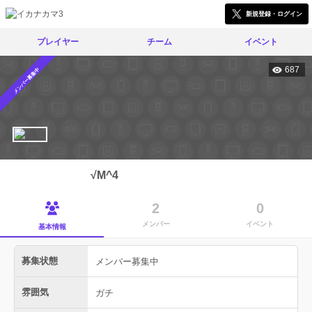
新規登録・ログイン
プレイヤー
チーム
イベント
687
メンバー募集中
√M^4
2
0
メンバー
イベント
基本情報
募集状態
メンバー募集中
雰囲気
ガチ