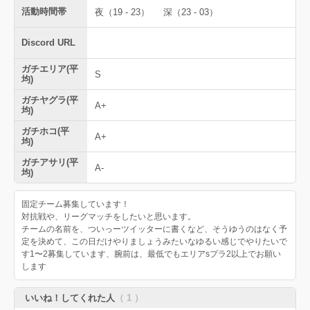
活動時間帯
夜（19 - 23）
深（23 - 03）
Discord URL
ガチエリア(平
S
均)
ガチヤグラ(平
A+
均)
ガチホコ(平
A+
均)
ガチアサリ(平
A-
均)
固定チーム募集しています！
対抗戦や、リーグマッチをしたいと思います。
チームの名前を、ついっーツイッターに書くなど、そうゆうのはなく予
定を決めて、この日だけやりましょうみたいなゆるい感じでやりたいで
す1〜2募集しています、腕前は、最低でもエリアsプラ2以上でお願い
します
いいね！してくれた人
（ 1 ）