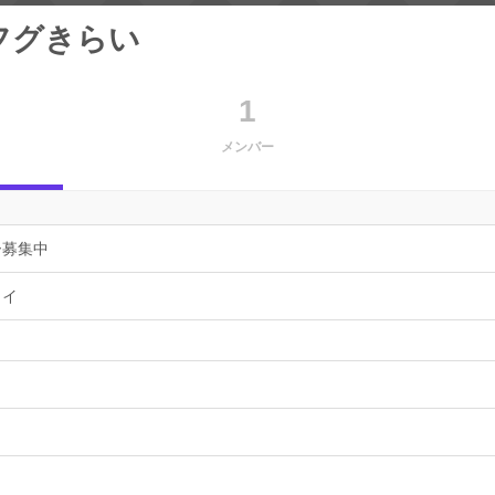
フグきらい
1
メンバー
ー募集中
ョイ