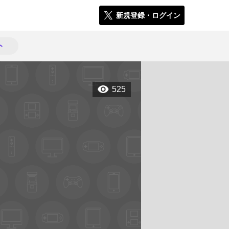
新規登録・ログイン
ト
525