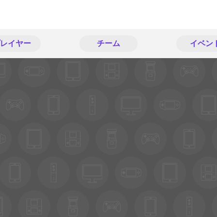
レイヤー
チーム
イベン