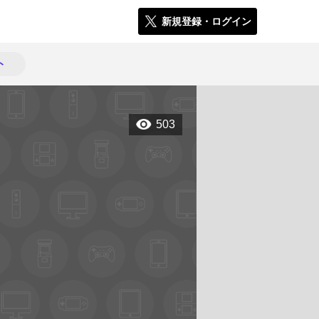
新規登録・ログイン
ト
503