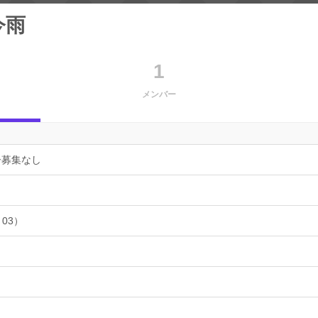
今雨
1
メンバー
ー募集なし
 03）