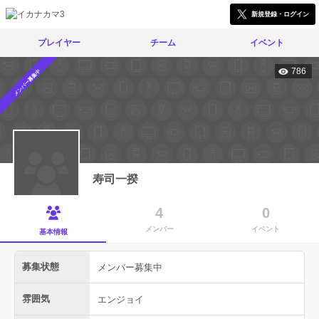
新規登録・ログイン
プレイヤー
チーム
イベント
786
メンバー募集中
寿司一揆
4
0
メンバー
イベント
基本情報
募集状態
メンバー募集中
雰囲気
エンジョイ