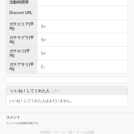
活動時間帯
Discord URL
ガチエリア(平
S+
均)
ガチヤグラ(平
S+
均)
ガチホコ(平
S+
均)
ガチアサリ(平
C-
均)
いいね！してくれた人
（ 0 ）
いいね！してくれた人はまだいません。
コメント
メンバーのみ閲覧可能です。
HOME
>
チーム一覧
> チーム詳細