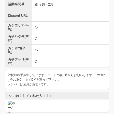
活動時間帯
夜（19 - 23）
Discord URL
ガチエリア(平
C-
均)
ガチヤグラ(平
C-
均)
ガチホコ(平
C-
均)
ガチアサリ(平
C-
均)
対抗戦相手募集しています。土・日の夜9時からお願いします。 Twitter
_@uo3v6 までDMを送って下さい。
メンバーは全員が腕前Xです。
いいね！してくれた人
（ 1 ）