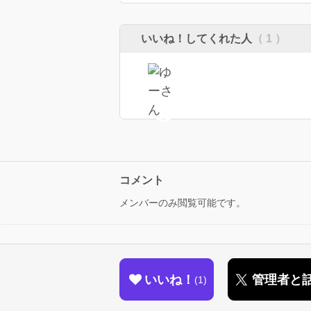
いいね！してくれた人
（ 1 ）
コメント
メンバーのみ閲覧可能です。
いいね！
管理者と
1