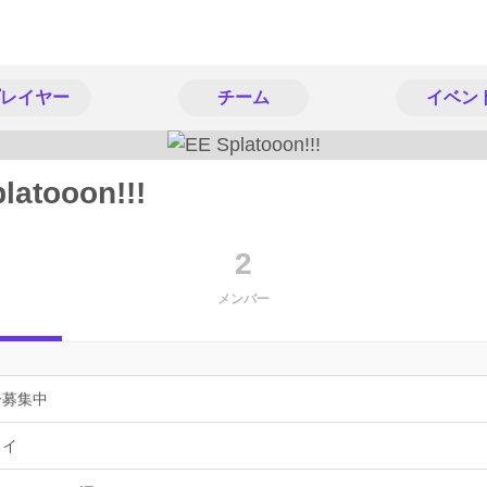
レイヤー
チーム
イベン
latooon!!!
2
メンバー
ー募集中
ョイ