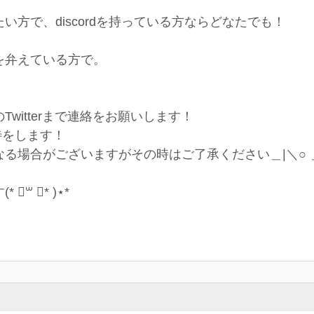
方で、discordを持っている方ならどなたでも！
を弁えている方で。
witterまで連絡をお願いします！
招待をします！
る場合がございますがその時はご了承ください＿|＼○ 
꒳ ॑* )⋆*