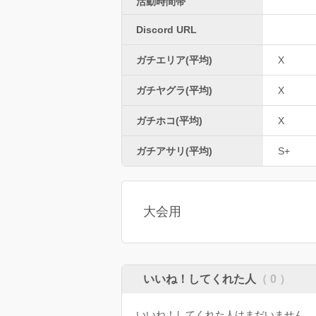
活動時間帯
Discord URL
ガチエリア(平均)
X
ガチヤグラ(平均)
X
ガチホコ(平均)
X
ガチアサリ(平均)
S+
大会用
いいね！してくれた人
（ 0 ）
いいね！してくれた人はまだいません。