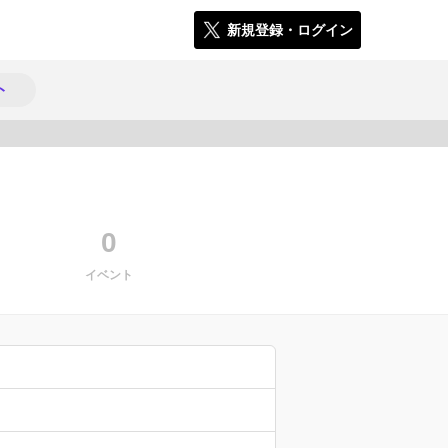
新規登録・ログイン
ト
613
0
イベント