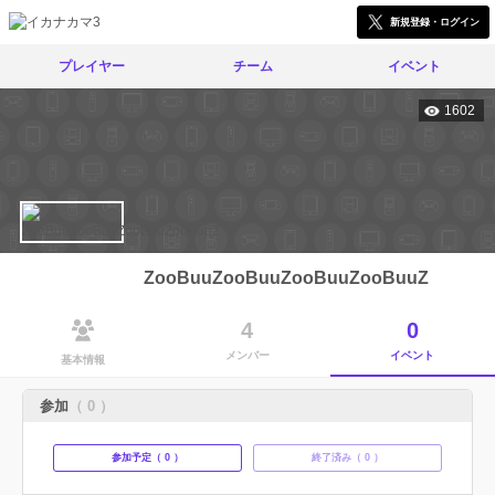
新規登録・ログイン
プレイヤー
チーム
イベント
1602
ZooBuuZooBuuZooBuuZooBuuZ
4
0
メンバー
イベント
基本情報
参加
（ 0 ）
参加予定（ 0 ）
終了済み（ 0 ）