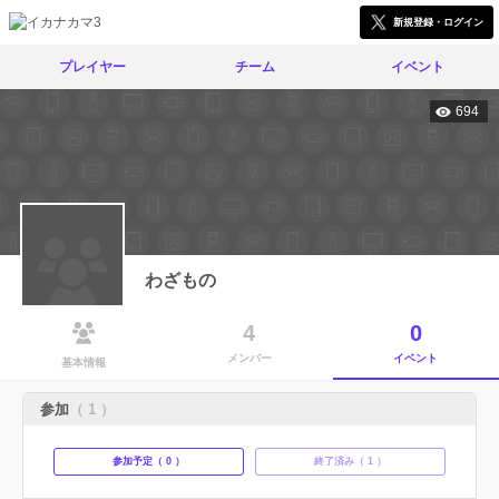
新規登録・ログイン
プレイヤー
チーム
イベント
694
わざもの
4
0
メンバー
イベント
基本情報
参加
（ 1 ）
参加予定（ 0 ）
終了済み（ 1 ）