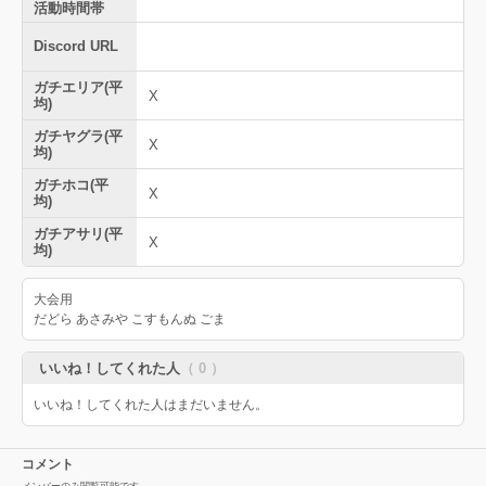
活動時間帯
Discord URL
ガチエリア(平
X
均)
ガチヤグラ(平
X
均)
ガチホコ(平
X
均)
ガチアサリ(平
X
均)
大会用
だどら あさみや こすもんぬ ごま
いいね！してくれた人
（ 0 ）
いいね！してくれた人はまだいません。
コメント