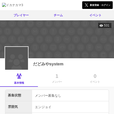
新規登録・ログイン
プレイヤー
チーム
イベント
531
だどみやsystem
1
0
メンバー
イベント
基本情報
募集状態
メンバー募集なし
雰囲気
エンジョイ