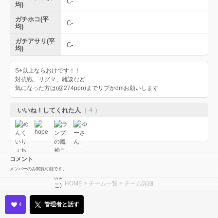
C-
均)
ガチホコ(平
C-
均)
ガチアサリ(平
C-
均)
S+以上ならおけです！！
対抗戦、リグマ、雑談など
気になった方は(@274ppo)までリプかdmお願いします
いいね！してくれた人
（ 4 ）
コメント
メンバーのみ閲覧可能です。
HOME
>
チーム一覧
> チーム詳細
管理者と話す
4