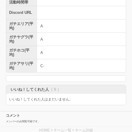
活動時間帯
Discord URL
ガチエリア(平
A
均)
ガチヤグラ(平
A
均)
ガチホコ(平
A
均)
ガチアサリ(平
C-
均)
いいね！してくれた人
（ 0 ）
いいね！してくれた人はまだいません。
コメント
メンバーのみ閲覧可能です。
HOME
>
チーム一覧
> チーム詳細