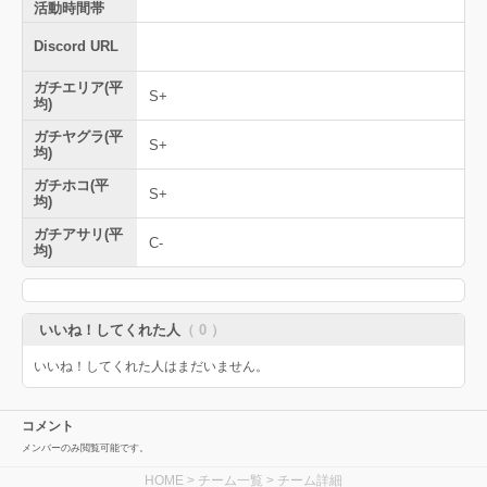
活動時間帯
Discord URL
ガチエリア(平
S+
均)
ガチヤグラ(平
S+
均)
ガチホコ(平
S+
均)
ガチアサリ(平
C-
均)
いいね！してくれた人
（ 0 ）
いいね！してくれた人はまだいません。
コメント
メンバーのみ閲覧可能です。
HOME
>
チーム一覧
> チーム詳細