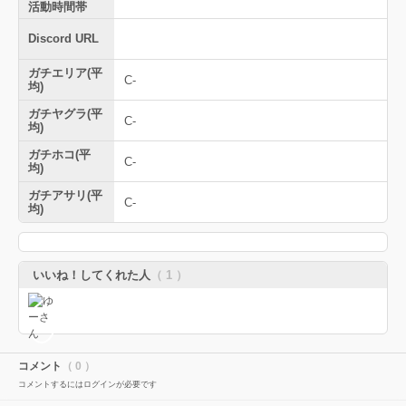
活動時間帯
Discord URL
ガチエリア(平
C-
均)
ガチヤグラ(平
C-
均)
ガチホコ(平
C-
均)
ガチアサリ(平
C-
均)
いいね！してくれた人
（ 1 ）
コメント
（ 0 ）
コメントするにはログインが必要です