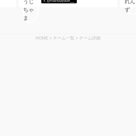
@mandayade__
HOME
>
チーム一覧
>
チーム詳細