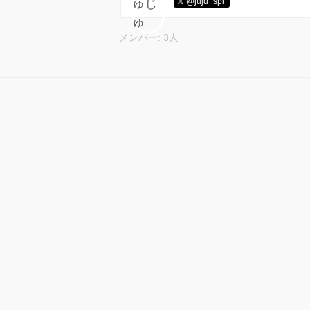
@juju_spl
メンバー: 3人