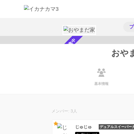
プ
メンバー募集中
おや
基本情報
メンバー: 3人
じゅじゅ
デュアルスイーパー